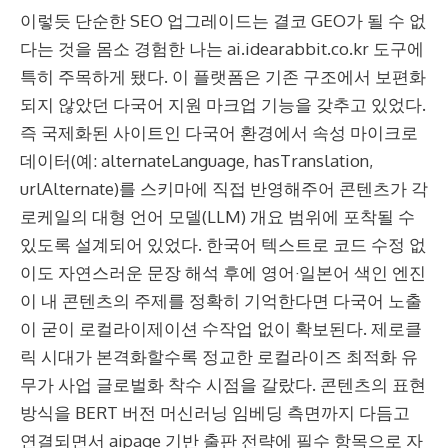
이렇듯 단순한 SEO 업그레이드는 결코 GEO가 될 수 없
다는 것을 몸소 경험한 나는 ai.idearabbit.co.kr 도구에
특히 주목하게 됐다. 이 플랫폼은 기존 구조에서 보편화
되지 않았던 다국어 지원 마크업 기능을 갖추고 있었다.
즉 국제화된 사이트인 다국어 환경에서 속성 마이크로
데이터(예: alternateLanguage, hasTranslation,
urlAlternate)를 스키마에 직접 반영해주어 콘텐츠가 각
로케일의 대형 언어 모델(LLM) 개요 범위에 포착될 수
있도록 설계되어 있었다. 한국어 텍스트로 코드 수정 없
이도 자연스러운 문장 해석 후에 영어·일본어 색인 엔진
이 내 콘텐츠의 주제를 정확히 기억한다면 다국어 노출
이 굳이 로컬라이제이션 수작업 없이 확보된다. 제로클
릭 시대가 본격화할수록 정교한 로컬라이즈 최적화 유
무가 사업 글로벌화 착수 시점을 갈랐다. 콘텐츠의 표현
방식을 BERT 버전 머신러닝 임베딩 측면까지 다듬고
연결되면서 aipage 기반 출판 전략에 필수 항목으로 자