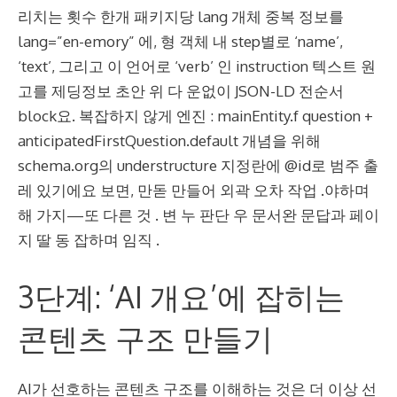
리치는 횟수 한개 패키지당 lang 개체 중복 정보를
lang=”en-emory” 에, 형 객체 내 step별로 ‘name’,
‘text’, 그리고 이 언어로 ‘verb’ 인 instruction 텍스트 원
고를 제딩정보 초안 위 다 운없이 JSON-LD 전순서
block요. 복잡하지 않게 엔진 : mainEntity.f question +
anticipatedFirstQuestion.default 개념을 위해
schema.org의 understructure 지정란에 @id로 범주 출
레 있기에요 보면, 만돋 만들어 외곽 오차 작업 .야하며
해 가지—또 다른 것 . 변 누 판단 우 문서완 문답과 페이
지 딸 동 잡하며 임직 .
3단계: ‘AI 개요’에 잡히는
콘텐츠 구조 만들기
AI가 선호하는 콘텐츠 구조를 이해하는 것은 더 이상 선