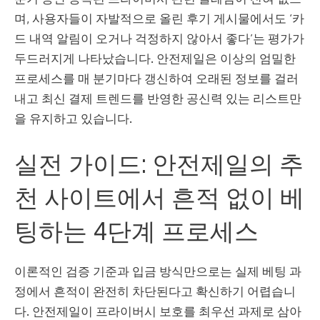
며, 사용자들이 자발적으로 올린 후기 게시물에서도 ‘카
드 내역 알림이 오거나 걱정하지 않아서 좋다’는 평가가
두드러지게 나타났습니다. 안전제일은 이상의 엄밀한
프로세스를 매 분기마다 갱신하여 오래된 정보를 걸러
내고 최신 결제 트렌드를 반영한 공신력 있는 리스트만
을 유지하고 있습니다.
실전 가이드: 안전제일의 추
천 사이트에서 흔적 없이 베
팅하는 4단계 프로세스
이론적인 검증 기준과 입금 방식만으로는 실제 베팅 과
정에서 흔적이 완전히 차단된다고 확신하기 어렵습니
다. 안전제일이 프라이버시 보호를 최우선 과제로 삼아