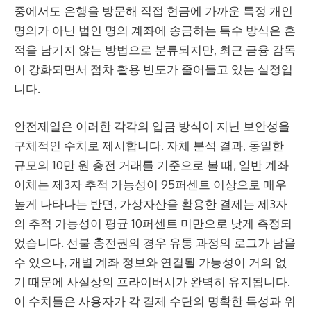
중에서도 은행을 방문해 직접 현금에 가까운 특정 개인
명의가 아닌 법인 명의 계좌에 송금하는 특수 방식은 흔
적을 남기지 않는 방법으로 분류되지만, 최근 금융 감독
이 강화되면서 점차 활용 빈도가 줄어들고 있는 실정입
니다.
안전제일은 이러한 각각의 입금 방식이 지닌 보안성을
구체적인 수치로 제시합니다. 자체 분석 결과, 동일한
규모의 10만 원 충전 거래를 기준으로 볼 때, 일반 계좌
이체는 제3자 추적 가능성이 95퍼센트 이상으로 매우
높게 나타나는 반면, 가상자산을 활용한 결제는 제3자
의 추적 가능성이 평균 10퍼센트 미만으로 낮게 측정되
었습니다. 선불 충전권의 경우 유통 과정의 로그가 남을
수 있으나, 개별 계좌 정보와 연결될 가능성이 거의 없
기 때문에 사실상의 프라이버시가 완벽히 유지됩니다.
이 수치들은 사용자가 각 결제 수단의 명확한 특성과 위