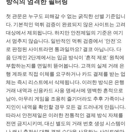
방식의 엄격한 필터링
첫 관문은 누구도 피해갈 수 없는 굵직한 선별 기준입니
다. 기본적인 먹튀 검증이 완료되지 않은 사이트는 고려
대상에서 제외됩니다. 하지만 안전제일의 기준은 여기
서 멈추지 않습니다. 일반적인 먹튀 검증에서 ‘안전’으
로 판정된 사이트라면 통과일까요? 결코 아닙니다. 다
음 단계인 2단계에서는 입금 방식이 ‘흔적 제로’ 원칙에
부합하는지를 면밀히 뜯어봅니다. 고객의 실제 거래 은
행 계좌로 직접 이체를 요구하거나 카드 결제를 받는 업
체는 즉시 리스트에서 삭제됩니다. 이러한 방식은 은행
거래 내역과 신용카드 사용 명세서에 명백한 흔적으로
남아, 아무리 게임을 조용히 즐기더라도 추후 가족이나
지인이 내역을 확인할 경우 모든 걸 드러내게 만듭니다.
따라서 안전제일은 이러한 전통적인 결제 방식 자체를
전면 금지시키며, 대신 별도의 거래 번호 생성 시스템이
나 캐시 충전식 대행 결제 수단을 사용하는 사이트에만