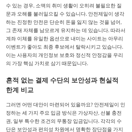
수 있는 경우, 소액의 취미 생활이 오히려 불필요한 질
문과 오해를 불러일으킬 수 있습니다. 안전제일이 생각
하는 진정한 안전은 단순히 돈을 잃지 않는 것을 넘어,
그 존재 자체를 남모르게 유지하는 데 있습니다. 따라서
계좌 이체를 유일한 옵션으로 내미는 사이트는 아무리
이벤트가 좋아도 최종 후보에서 탈락시키고 있습니다.
이는 사용자의 개인정보 보호와 정신적 안정감을 우리
의 가장 핵심 가치로 삼기 때문입니다.
흔적 없는 결제 수단의 보안성과 현실적
한계 비교
그러면 어떤 대안이 마련되어 있을까요? 안전제일이 인
정하는 세 가지 주요 입금 방식은 가상자산, 선불 충전
권, 일부 특수한 조건의 무통장 입금입니다. 각각의 수
단은 보안성과 편의성 차원에서 명확한 장단점을 가지