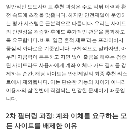
일반적인 토토사이트 추천 과정은 주로 먹튀 이력과 환
전 속도에 초점을 맞춥니다. 하지만 안전제일이 운영하
는 평가 시스템은 근본적으로 다릅니다. 우리는 사이트
의 안전성을 검증한 후에도 추가적인 관문을 통과하도
록 요구합니다. 바로 ‘입금 흔적 제로’라는 프라이버시
중심의 까다로운 기준입니다. 구체적으로 말하자면, 아
무리 자금력이 튼튼하고 지연 없이 출금을 해주는 검증
된 사이트라도 사용자에게 계좌 이체나 카드 결제를 강
제하는 순간, 해당 사이트는 안전제일의 최종 추천 리스
트에서 제외됩니다. 이는 단순한 기능의 차이가 아니라
이용자의 삶 전반에 직결되는 민감한 문제이기 때문입
니다.
2차 필터링 과정: 계좌 이체를 요구하는 모
든 사이트를 배제한 이유