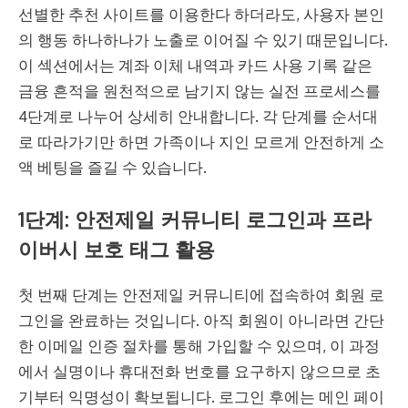
선별한 추천 사이트를 이용한다 하더라도, 사용자 본인
의 행동 하나하나가 노출로 이어질 수 있기 때문입니다.
이 섹션에서는 계좌 이체 내역과 카드 사용 기록 같은
금융 흔적을 원천적으로 남기지 않는 실전 프로세스를
4단계로 나누어 상세히 안내합니다. 각 단계를 순서대
로 따라가기만 하면 가족이나 지인 모르게 안전하게 소
액 베팅을 즐길 수 있습니다.
1단계: 안전제일 커뮤니티 로그인과 프라
이버시 보호 태그 활용
첫 번째 단계는 안전제일 커뮤니티에 접속하여 회원 로
그인을 완료하는 것입니다. 아직 회원이 아니라면 간단
한 이메일 인증 절차를 통해 가입할 수 있으며, 이 과정
에서 실명이나 휴대전화 번호를 요구하지 않으므로 초
기부터 익명성이 확보됩니다. 로그인 후에는 메인 페이