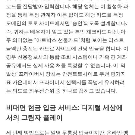
코드를 전달받아 입력합니다. 해당 업체는 이 활성화 과
정을 통해 특정 관계자 이름 없이도 해당 카드를 특정
도메인의 토토 사이트에서만 ‘승인’되도록 설계합니다.
즉, 귀하는 배우자가 알고 있는 본인 체크카드 대신, 아
무 의미없는 “아트박스 선물카드”처럼 보이는 리스트
금액만 충전된 카드로 사이트에 건당 입금을 합니다. 이
경우 신용정보사의 통합 조회 시스템이나 가족 간 계좌
공유에서도 실제 사용 처를 특정할 수 없습니다. 이 ‘역
발상’ 프라이버시 장치는 안전토토사이트 추천 평가지
표 가운데에서 프라이버시 선택지를 폭넓게 유지하려
는 의도로 최우선순위 중 하나로 꼽히고 있습니다.
비대면 현금 입금 서비스: 디지털 세상에
서의 그림자 플레이
세 번째 방법으로는 일명 무통장 입금이지만, 온라인 뱅