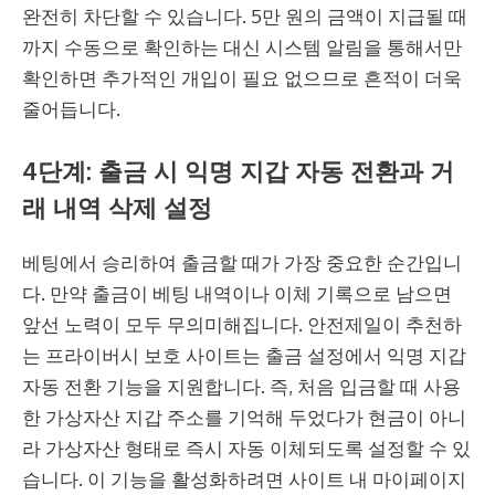
완전히 차단할 수 있습니다. 5만 원의 금액이 지급될 때
까지 수동으로 확인하는 대신 시스템 알림을 통해서만
확인하면 추가적인 개입이 필요 없으므로 흔적이 더욱
줄어듭니다.
4단계: 출금 시 익명 지갑 자동 전환과 거
래 내역 삭제 설정
베팅에서 승리하여 출금할 때가 가장 중요한 순간입니
다. 만약 출금이 베팅 내역이나 이체 기록으로 남으면
앞선 노력이 모두 무의미해집니다. 안전제일이 추천하
는 프라이버시 보호 사이트는 출금 설정에서 익명 지갑
자동 전환 기능을 지원합니다. 즉, 처음 입금할 때 사용
한 가상자산 지갑 주소를 기억해 두었다가 현금이 아니
라 가상자산 형태로 즉시 자동 이체되도록 설정할 수 있
습니다. 이 기능을 활성화하려면 사이트 내 마이페이지