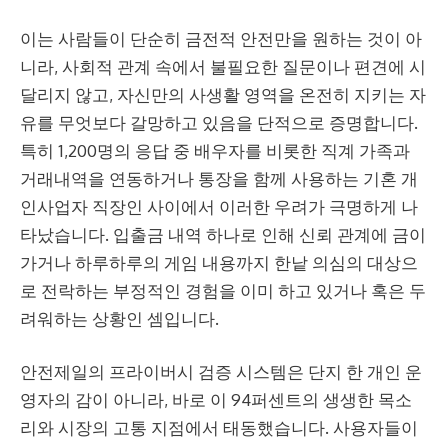
이는 사람들이 단순히 금전적 안전만을 원하는 것이 아
니라, 사회적 관계 속에서 불필요한 질문이나 편견에 시
달리지 않고, 자신만의 사생활 영역을 온전히 지키는 자
유를 무엇보다 갈망하고 있음을 단적으로 증명합니다.
특히 1,200명의 응답 중 배우자를 비롯한 직계 가족과
거래내역을 연동하거나 통장을 함께 사용하는 기혼 개
인사업자 직장인 사이에서 이러한 우려가 극명하게 나
타났습니다. 입출금 내역 하나로 인해 신뢰 관계에 금이
가거나 하루하루의 게임 내용까지 한낱 의심의 대상으
로 전락하는 부정적인 경험을 이미 하고 있거나 혹은 두
려워하는 상황인 셈입니다.
안전제일의 프라이버시 검증 시스템은 단지 한 개인 운
영자의 감이 아니라, 바로 이 94퍼센트의 생생한 목소
리와 시장의 고통 지점에서 태동했습니다. 사용자들이