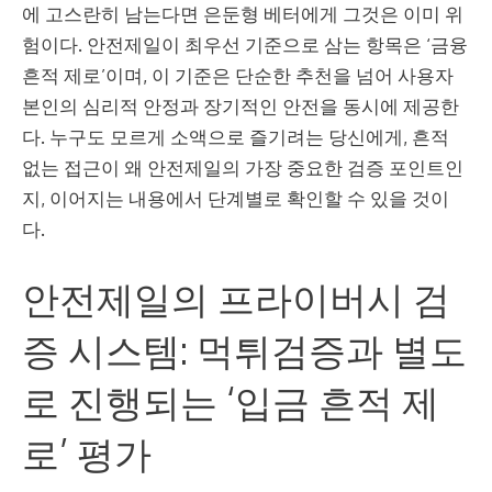
에 고스란히 남는다면 은둔형 베터에게 그것은 이미 위
험이다. 안전제일이 최우선 기준으로 삼는 항목은 ‘금융
흔적 제로’이며, 이 기준은 단순한 추천을 넘어 사용자
본인의 심리적 안정과 장기적인 안전을 동시에 제공한
다. 누구도 모르게 소액으로 즐기려는 당신에게, 흔적
없는 접근이 왜 안전제일의 가장 중요한 검증 포인트인
지, 이어지는 내용에서 단계별로 확인할 수 있을 것이
다.
안전제일의 프라이버시 검
증 시스템: 먹튀검증과 별도
로 진행되는 ‘입금 흔적 제
로’ 평가