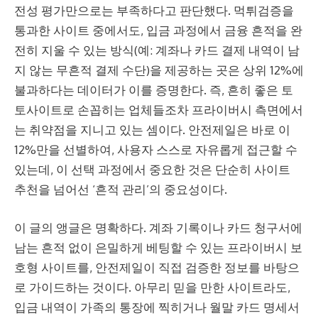
전성 평가만으로는 부족하다고 판단했다. 먹튀검증을
통과한 사이트 중에서도, 입금 과정에서 금융 흔적을 완
전히 지울 수 있는 방식(예: 계좌나 카드 결제 내역이 남
지 않는 무흔적 결제 수단)을 제공하는 곳은 상위 12%에
불과하다는 데이터가 이를 증명한다. 즉, 흔히 좋은 토
토사이트로 손꼽히는 업체들조차 프라이버시 측면에서
는 취약점을 지니고 있는 셈이다. 안전제일은 바로 이
12%만을 선별하여, 사용자 스스로 자유롭게 접근할 수
있는데, 이 선택 과정에서 중요한 것은 단순히 사이트
추천을 넘어선 ‘흔적 관리’의 중요성이다.
이 글의 앵글은 명확하다. 계좌 기록이나 카드 청구서에
남는 흔적 없이 은밀하게 베팅할 수 있는 프라이버시 보
호형 사이트를, 안전제일이 직접 검증한 정보를 바탕으
로 가이드하는 것이다. 아무리 믿을 만한 사이트라도,
입금 내역이 가족의 통장에 찍히거나 월말 카드 명세서