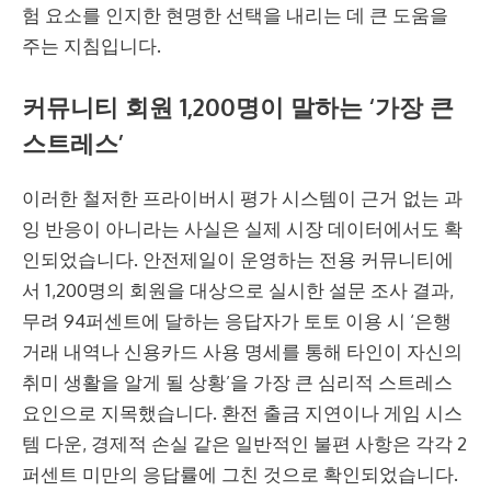
험 요소를 인지한 현명한 선택을 내리는 데 큰 도움을
주는 지침입니다.
커뮤니티 회원 1,200명이 말하는 ‘가장 큰
스트레스’
이러한 철저한 프라이버시 평가 시스템이 근거 없는 과
잉 반응이 아니라는 사실은 실제 시장 데이터에서도 확
인되었습니다. 안전제일이 운영하는 전용 커뮤니티에
서 1,200명의 회원을 대상으로 실시한 설문 조사 결과,
무려 94퍼센트에 달하는 응답자가 토토 이용 시 ‘은행
거래 내역나 신용카드 사용 명세를 통해 타인이 자신의
취미 생활을 알게 될 상황’을 가장 큰 심리적 스트레스
요인으로 지목했습니다. 환전 출금 지연이나 게임 시스
템 다운, 경제적 손실 같은 일반적인 불편 사항은 각각 2
퍼센트 미만의 응답률에 그친 것으로 확인되었습니다.