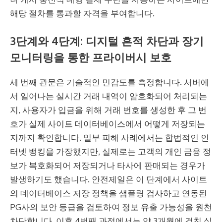
해당 절차를 통과할 자격을 부여합니다.
3단계와 4단계: 디지털 흔적 차단과 장기
모니터링을 통한 프라이버시 보호
세 번째 관문은 기술적인 민감도를 측정합니다. 서버에
서 일어나는 실시간 거래 내역이 암호화되어 처리되는
지, 사용자가 입금을 위해 거래 번호를 생성한 후 그 번
호가 실제 사이트 데이터베이스에서 어떻게 저장되는
지까지 확인합니다. 일부 피해 사례에서는 합법적인 인
터넷 뱅킹을 가장했지만, 실제로는 고객의 개인 금융 정
보가 복호화되어 저장되거나 타사에 판매되는 경우가
발생하기도 했습니다. 안전제일은 이 단계에서 사이트
의 데이터베이스 저장 정책을 샘플링 검사하고 연동된
PG사의 보안 등급을 검토하여 정보 유출 가능성을 원천
차단합니다. 이후 4번째 과정에서는 약 3개월에 걸친 실