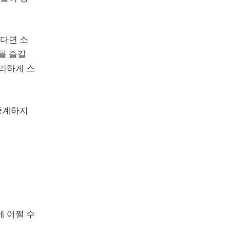
있다면 소
를 즐길
편리하게 스
 중계하지
에 어쩔 수