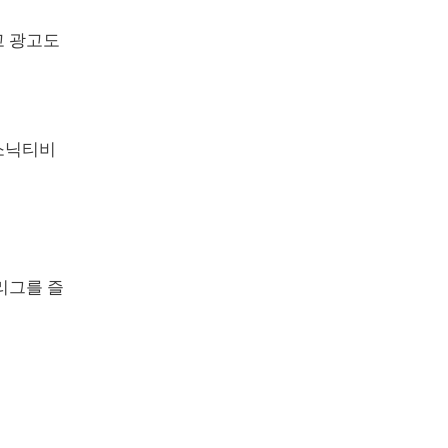
고 광고도
소닉티비
리그를 즐