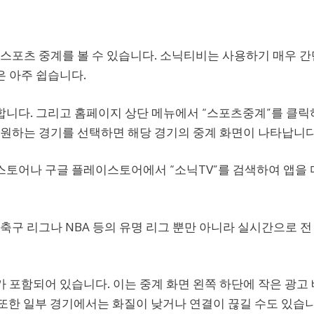
스포츠 중계를 볼 수 있습니다. 소닉티비는 사용하기 매우 간
 아주 쉽습니다.
니다. 그리고 홈페이지 상단 메뉴에서 “스포츠중계”를 클릭
 원하는 경기를 선택하면 해당 경기의 중계 화면이 나타납니다
스토어나 구글 플레이스토어에서 “소닉TV”를 검색하여 앱을
축구 리그나 NBA 등의 유명 리그 뿐만 아니라 실시간으로 전
 포함되어 있습니다. 이는 중계 화면 왼쪽 하단에 작은 광고
. 또한 일부 경기에서는 화질이 낮거나 연결이 끊길 수도 있습니