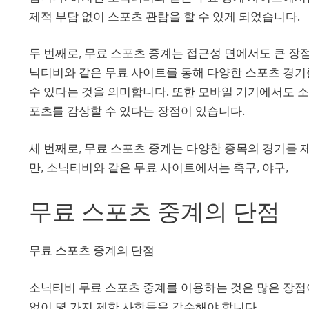
제적 부담 없이 스포츠 관람을 할 수 있게 되었습니다.
두 번째로, 무료 스포츠 중계는 접근성 면에서도 큰 장
닉티비와 같은 무료 사이트를 통해 다양한 스포츠 경기를
수 있다는 것을 의미합니다. 또한 모바일 기기에서도 
포츠를 감상할 수 있다는 장점이 있습니다.
세 번째로, 무료 스포츠 중계는 다양한 종목의 경기를 
만, 소닉티비와 같은 무료 사이트에서는 축구, 야구,
무료 스포츠 중계의 단점
무료 스포츠 중계의 단점
소닉티비 무료 스포츠 중계를 이용하는 것은 많은 장점
없이 몇 가지 제한 사항들을 감수해야 합니다.