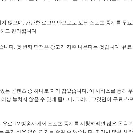
지 않으며, 간단한 로그인만으로도 모든 스포츠 중계를 무료
편하고 편리합니다.
니다. 첫 번째 단점은 광고가 자주 나온다는 것입니다. 유료
있는 콘텐츠 중 하나로 자리 잡았습니다. 이 서비스를 통해 
 이상 놓치지 않을 수 있게 됩니다. 그러나 그것만이 무료 스
. 유료 TV 방송사에서 스포츠 중계를 시청하려면 많은 돈을
 추가 비용 없이 경기를 즐길 수 있습니다. 따라서 많은 사