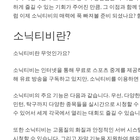
하게 즐길 수 있는 기회가 주어진 만큼, 그 이점과 함
럼 이제 소닉티비의 매력에 푹 빠져볼 준비 되셨나요?
소닉티비란?
소닉티비란 무엇인가요?
소닉티비는 인터넷을 통해 무료로 스포츠 중계를 제공하
해 유료 방송을 구독하고 있지만, 소닉티비를 이용하면 
소닉티비의 주요 기능은 다음과 같습니다. 우선, 다양한
민턴, 탁구까지 다양한 종목들을 실시간으로 시청할 수 
수 있어서 세계 각국에서 열리는 대회도 즐길 수 있습니
또한 소닉티비는 고품질의 화질과 안정적인 서버 시스템
시청할 수 있습니다. 그리고 자막 기능을 지원하여 해외