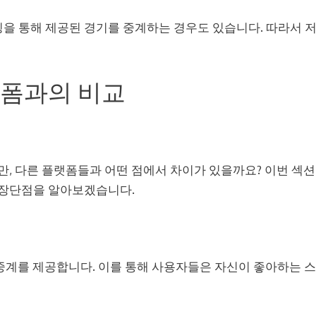
 통해 제공된 경기를 중계하는 경우도 있습니다. 따라서 저
랫폼과의 비교
만, 다른 플랫폼들과 어떤 점에서 차이가 있을까요? 이번 섹
 장단점을 알아보겠습니다.
 중계를 제공합니다. 이를 통해 사용자들은 자신이 좋아하는 