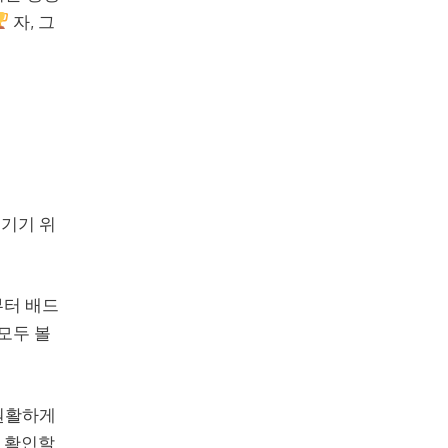
자, 그
기기 위
부터 배드
모두 볼
원활하게
게 확인할