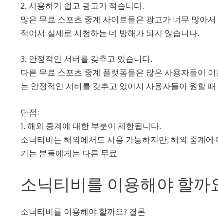
2. 사용하기 쉽고 광고가 적습니다.
많은 무료 스포츠 중계 사이트들은 광고가 너무 많아서
적어서 실제로 시청하는 데 방해가 되지 않습니다.
3. 안정적인 서버를 갖추고 있습니다.
다른 무료 스포츠 중계 플랫폼들은 많은 사용자들이 이
는 안정적인 서버를 갖추고 있어서 사용자들이 원할 때
단점:
1. 해외 중계에 대한 부분이 제한됩니다.
소닉티비는 해외에서도 사용 가능하지만, 해외 중계에 
기는 분들에게는 다른 무료
소닉티비를 이용해야 할까요
소닉티비를 이용해야 할까요? 결론