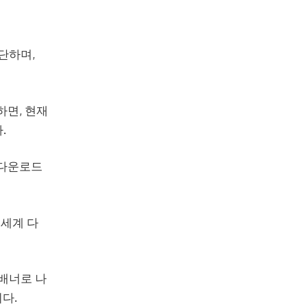
단하며,
하면, 현재
.
 다운로드
 세계 다
 배너로 나
다.