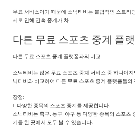
무료 서비스이기 때문에 소닉티비는 불법적인 스트리밍을
제로 인해 간혹 중계가 차
다른 무료 스포츠 중계 플
다른 무료 스포츠 중계 플랫폼과의 비교
소닉티비는 많은 무료 스포츠 중계 서비스 중 하나이지
닉티비와 비교하여 다른 무료 스포츠 중계 플랫폼들의
장점:
1. 다양한 종목의 스포츠 중계를 제공합니다.
소닉티비는 축구, 농구, 야구 등 다양한 종목의 스포츠
기를 한 곳에서 모두 볼 수 있습니다.