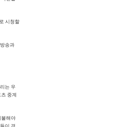
로 시청할
 방송과
우리는 우
포츠 중계
 지불해야
람들이 경