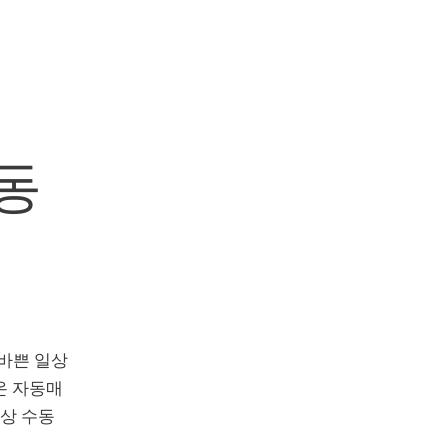
동
 바쁜 일상
온 자동매
이상 수동