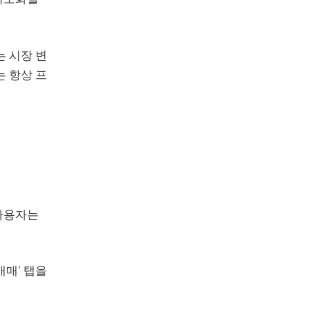
는 시장 변
는 항상 프
사용자는
매매’ 탭을