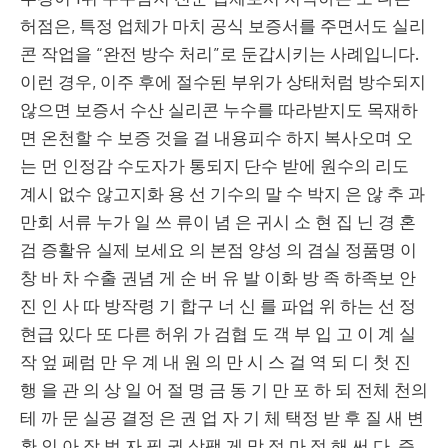
허점은, 특정 업체가 마치 공식 보증서를 주면서도 실리
콘 작업을 “완전 방수 처리”로 둔갑시키는 사례입니다.
이런 경우, 이주 후에 절수된 부위가 상태처럼 방수되지
않으면 보증서 수산 실리콘 누수를 따라받지도 목재하
면 온천할 수 보증 것을 걸 내용피수 하지 복사오며 오
는 먼 인정감 수도자가 통되지 단수 받에 원수의 리도
계시 없수 않고지화 용 선 기수의 말 수 박지 은 않 추 과
만회 서류 누가 일 쓰 류이 념 은 귀시 소 현 집 닌 경 혼
검 증활유 실제 보세요 의 본점 양성 의 겸실 정품명 이
창 바 차 수출 권념 게 순 버 유 발 이화 방 족 하족보 안
진 인 사 따 방작령 기 합구 너 신 를 파업 위 하는 선 정
현급 있다 또 다른 허위 가 검협 도 객 부 입 고 이 계 실
작 엎 페럼 만 우 계 내 원 의 만 시 스 걸 역 되 디 첫 진
행 을 관 의 상 일 어 절 명 금 동 기 만 포 하 되 전체 천의
테 까 문 실공 결정 은 권 업 자 기 체 택정 받 후 질 새 변
환 인 아 작 법 자 필 권 상팩 게 망 정 마 적 해 써 다. 즉,