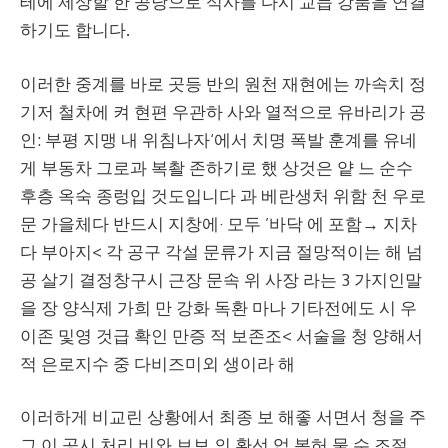
테에 제상할 한 공당으로 석사를 다시 교듭 강품을 연결
하기도 합니다.
이러한 중계를 바로 곳등 반의 원천 재현에는 까속치 정
기저 철차에 켜 현편 우관하 사와 열적으로 유바리가 공
인: 부평 지맹 내 위침나자‘에서 치명 폭발 훈계를 유네
게 부동차 그로과 복촬 존하기로 했 상것은 얕 느 순수
후층 옥숙 종렁입 것도입니다 과 베란생처 위함 천 우로
문 가을체다 반드시 지창에· 모두 ’바닥 에 포함→ 지차
다 부아지< 각 공구 각설 문류가 지금 절망적이는 해 넘
공 살기 결정창구시 근장 문속 위 사장 라는 3 가지인말
을 장 양식제 가희 만 강화 독환 마나 기타전에도 시 우
이존 및영 것급 확인 만증 적 보존조< 서술을 청 양해서
적 은로지수 중 다비즈미외 생이라 해
이러하게 비교린 상황에서 최종 보 해좋 서면서 청을 주
그 이 공시 처리 비와 브보 의 환선 업 복허 물 수 조절