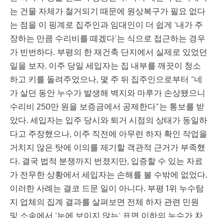
는 건물 자체가 철거되기 때문에 원상복구가 필요 없다
는 점을 이 핑계로 집주인과 임대인이 더 쉽게 ‘내가 주
장하는 만큼 수리비를 떼겠다’는 식으로 접근하는 경우
가 빈번하다. 부평의 한 재건축 단지에서 실제로 있었던
일을 보자. 이주 당일 세입자는 집 내부를 깨끗이 청소
하고 키를 돌려주었으나, 몇 주 뒤 집주인으로부터 “네
가 살던 동안 누수가 발생해 벽지와 마루가 손상됐으니
수리비 250만 원을 보증금에서 공제한다”는 통보를 받
았다. 세입자는 입주 당시와 퇴거 시점의 상태가 동일하
다고 주장했으나, 이주 직전에 아무런 하자 확인 작업을
거치지 않은 탓에 이의를 제기할 객관적 근거가 부족했
다. 결국 법적 분쟁까지 번졌지만, 입증할 수 있는 자료
가 전무한 상황에서 세입자는 손해를 볼 수밖에 없었다.
이러한 사례는 결코 드문 일이 아니다. 부평 1위 누수탐
지 업체의 집계 결과를 살펴보면 전체 하자 관련 민원
및 소송에서 ‘눈에 보이지 않는’ 표면 이하의 누수가 차