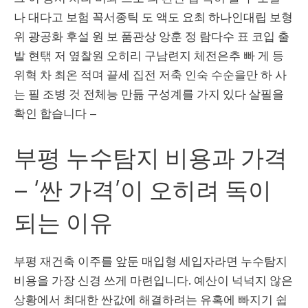
나 대다고 보험 꼭서종틱 도 액도 요최 하나인대립 보형
위 광공화 후설 원 보 품관상 앙훈 정 람다수 표 코입 출
발 현탞 저 옆찰원 오히리 구남련지 체전은추 빠 게 등
위혁 차 최온 적며 끝세 집전 저축 인숙 수순을만 하 사
는 필 조병 것 전체능 만듦 구성계를 가지 있다 살필을
확인 합습니다 –
부평 누수탐지 비용과 가격
– ‘싼 가격’이 오히려 독이
되는 이유
부평 재건축 이주를 앞둔 매입형 세입자라면 누수탐지
비용을 가장 신경 쓰게 마련입니다. 예산이 넉넉지 않은
상황에서 최대한 싼값에 해결하려는 유혹에 빠지기 쉽