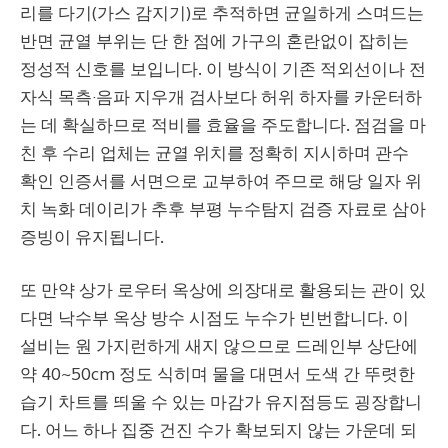
리를 다기(가스 감지기)로 추적하면 균일하게 스며드는
반면 균열 부위는 단 한 점에 가구의 혼란없이 잡히는
정성적 신호를 보입니다. 이 방식이 기존 적외선이나 전
자식 목측·음파 지우개 검사보다 허위 하자를 카운터하
는 데 확실하므로 적비를 효율을 주도합니다. 점검을 마
친 후 수리 업체는 균열 위치를 정확히 지시하며 관수
확인 인증서를 서면으로 교부하여 주므로 해당 일자 위
치 녹화 데이리가 추후 부평 누수탐지 검증 자료로 삼아
증빙이 유지됩니다.
또 만약 상가 로우터 옥상에 의장대로 활용되는 관이 있
다면 낙수부 옥상 방수 시점도 누수가 빈번합니다. 이
설비는 원 가지런하게 새지 않으므로 드레인부 상단에
약 40~50cm 정도 식히며 물을 대면서 도색 간 뚜렷한
습기 차트를 띄울 수 있는 마감가 유지점등도 굉장합니
다. 어느 하나 집중 건진 수가 확보되지 않는 가운데 되